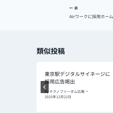
投
前
Airワークに採用ホー
稿
ナ
ビ
類似投稿
ゲ
ー
シ
許可取得
東京駅デジタルサイネージに
採用広告掲出
ョ
ン
By
テクノフリーダム広報
2025年12月22日