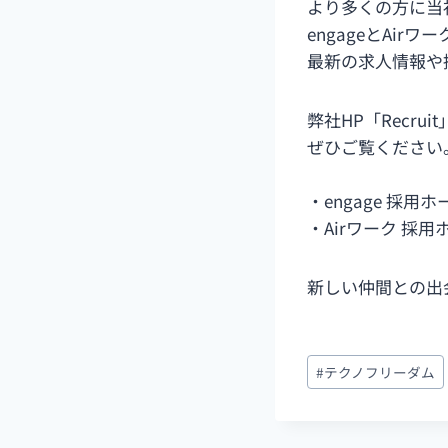
より多くの方に当
engageとAir
最新の求人情報や
弊社HP「Recr
ぜひご覧ください
・engage 採用
・Airワーク 採
新しい仲間との出
投
#
テクノフリーダム
稿
タ
グ: