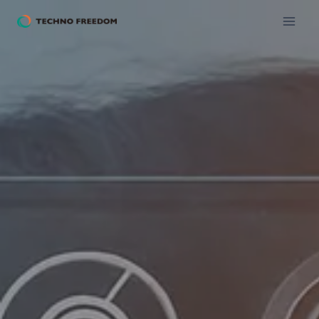
内
容
を
ス
キ
ッ
プ